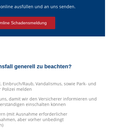
online ausfüllen und an uns senden.
nline Schadensmeldung
sfall generell zu beachten?
, Einbruch/Raub, Vandalismus, sowie Park- und
Polizei melden
ns, damit wir den Versicherer informieren und
verständigen einschalten können
ern (mit Ausnahme erforderlicher
hmen, aber vorher unbedingt
n)