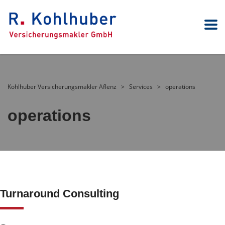
Kohlhuber Versicherungsmakler Aflenz
>
Services
>
operations
operations
Turnaround Consulting